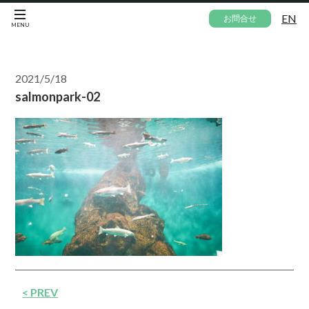
EN
お問合せ
MENU
2021/5/18
salmonpark-02
< PREV